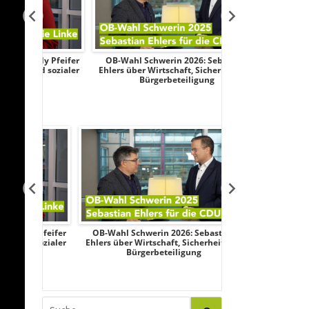
y Pfeifer
OB-Wahl Schwerin 2026: Sebastian
Transparenztest
 sozialer
Ehlers über Wirtschaft, Sicherheit und
Wahlkampf: AfD
Bürgerbeteiligung
Federau sag
 Pfeifer
OB-Wahl Schwerin 2026: Sebastian
Transparenztest
 sozialer
Ehlers über Wirtschaft, Sicherheit und
Wahlkampf: AfD
Bürgerbeteiligung
Federau sag