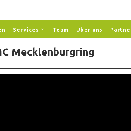
en
Services
Team
Über uns
Partne
MC Mecklenburgring