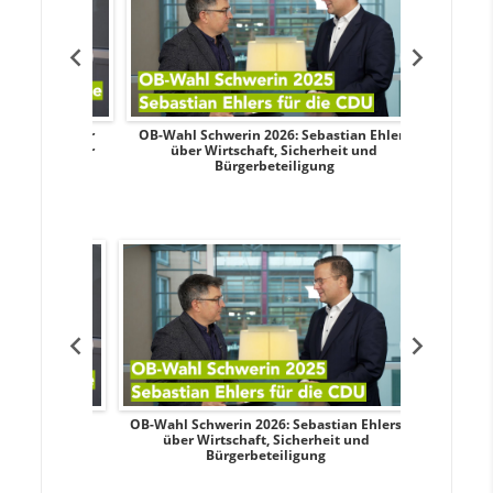
dy Pfeifer
OB-Wahl Schwerin 2026: Sebastian Ehlers
Transpa
nd sozialer
über Wirtschaft, Sicherheit und
Wahlkampf:
Bürgerbeteiligung
dy Pfeifer
OB-Wahl Schwerin 2026: Sebastian Ehlers
Transpa
nd sozialer
über Wirtschaft, Sicherheit und
Wahlkampf:
Bürgerbeteiligung