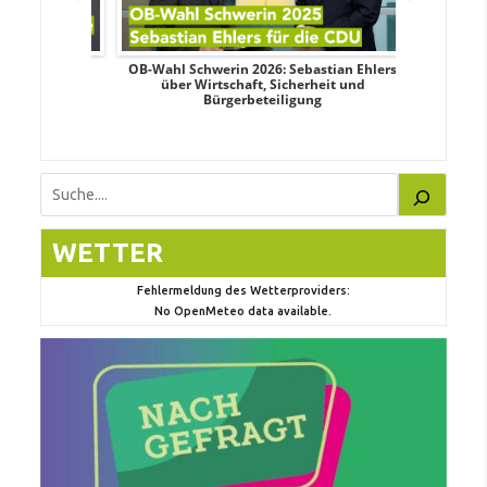
dy Pfeifer
OB-Wahl Schwerin 2026: Sebastian Ehlers
Transpa
nd sozialer
über Wirtschaft, Sicherheit und
Wahlkampf:
Bürgerbeteiligung
Suchen
WETTER
Fehlermeldung des Wetterproviders:
No OpenMeteo data available.