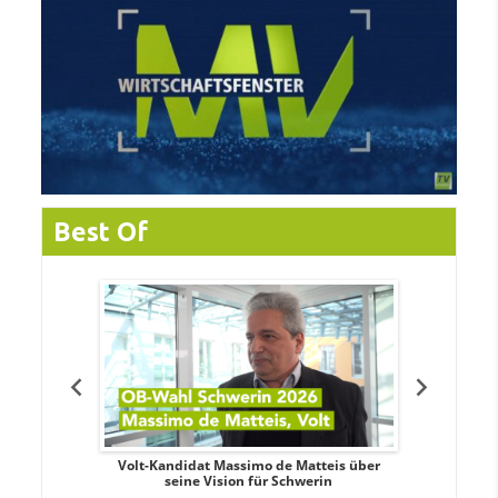
Best Of
. Aileen
Volt-Kandidat Massimo de Matteis über
Oberbürge
teiligung,
seine Vision für Schwerin
Unabhäng
eile