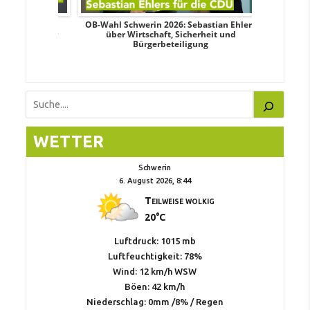
dy Pfeifer
OB-Wahl Schwerin 2026: Sebastian Ehlers
Transpa
nd sozialer
über Wirtschaft, Sicherheit und
Wahlkampf:
Bürgerbeteiligung
Suchen
WETTER
Schwerin
6. August 2026, 8:44
Teilweise wolkig
20°C
Luftdruck: 1015 mb
Luftfeuchtigkeit: 78%
Wind: 12 km/h WSW
Böen: 42 km/h
Niederschlag:
0mm
/
8%
/
Regen