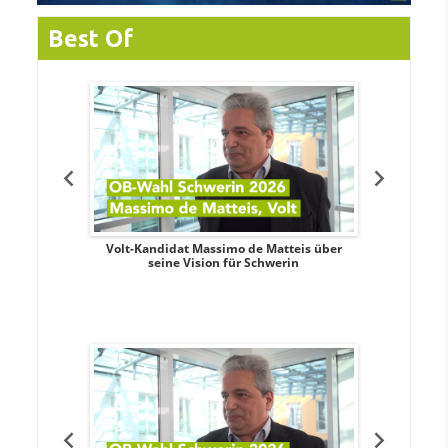
Best Of
. Aileen
Volt-Kandidat Massimo de Matteis über
Oberbürge
teiligung,
seine Vision für Schwerin
Unabhäng
eile