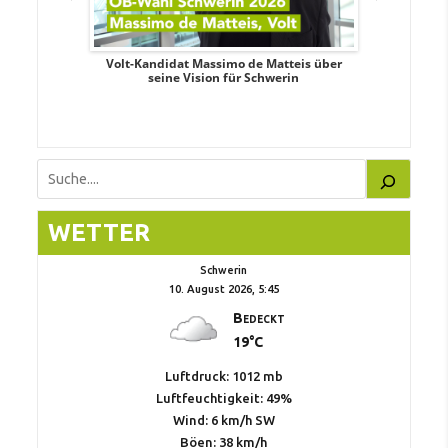
. Aileen
Volt-Kandidat Massimo de Matteis über
Oberbürge
teiligung,
seine Vision für Schwerin
Unabhäng
eile
Suchen
WETTER
Schwerin
10. August 2026, 5:45
Bedeckt
19°C
Luftdruck: 1012 mb
Luftfeuchtigkeit: 49%
Wind: 6 km/h SW
Böen: 38 km/h