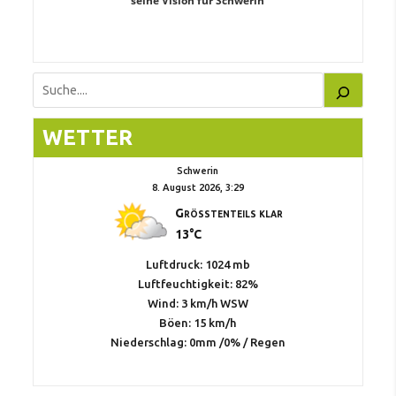
teiligung,
seine Vision für Schwerin
Unabhäng
eile
Suchen
WETTER
Schwerin
8. August 2026, 3:29
Größtenteils klar
13°C
Luftdruck: 1024 mb
Luftfeuchtigkeit: 82%
Wind: 3 km/h WSW
Böen: 15 km/h
Niederschlag:
0mm
/
0%
/
Regen