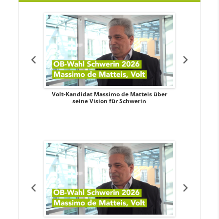
. Aileen
Volt-Kandidat Massimo de Matteis über
Oberbürge
teiligung,
seine Vision für Schwerin
Unabhäng
eile