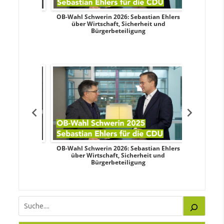
dy Pfeifer
OB-Wahl Schwerin 2026: Sebastian Ehlers
Transpa
nd sozialer
über Wirtschaft, Sicherheit und
Wahlkampf:
Bürgerbeteiligung
dy Pfeifer
OB-Wahl Schwerin 2026: Sebastian Ehlers
Transpa
nd sozialer
über Wirtschaft, Sicherheit und
Wahlkampf:
Bürgerbeteiligung
Suchen