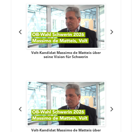
. Aileen
Volt-Kandidat Massimo de Matteis über
Oberbürge
teiligung,
seine Vision für Schwerin
Unabhäng
eile
. Aileen
Volt-Kandidat Massimo de Matteis über
Oberbürge