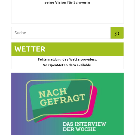
teiligung,
seine Vision für Schwerin
Unabhäng
eile
Suchen
WETTER
Fehlermeldung des Wetterproviders:
No OpenMeteo data available.