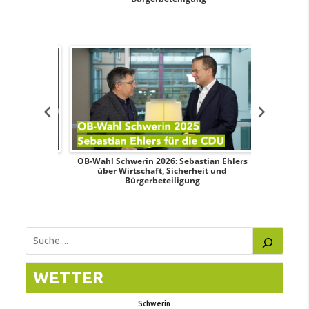
dy Pfeifer
OB-Wahl Schwerin 2026: Sebastian Ehlers
Transpa
nd sozialer
über Wirtschaft, Sicherheit und
Wahlkampf:
Bürgerbeteiligung
Suchen
WETTER
Schwerin