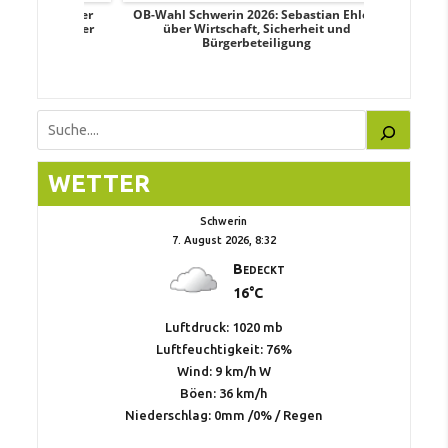
dy Pfeifer
OB-Wahl Schwerin 2026: Sebastian Ehlers
Transpa
nd sozialer
über Wirtschaft, Sicherheit und
Wahlkampf:
Bürgerbeteiligung
Suchen
WETTER
Schwerin
7. August 2026, 8:32
Bedeckt
16°C
Luftdruck: 1020 mb
Luftfeuchtigkeit: 76%
Wind: 9 km/h W
Böen: 36 km/h
Niederschlag:
0mm
/
0%
/
Regen