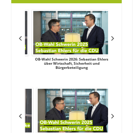
dy Pfeifer
OB-Wahl Schwerin 2026: Sebastian Ehlers
Transpa
nd sozialer
über Wirtschaft, Sicherheit und
Wahlkampf:
Bürgerbeteiligung