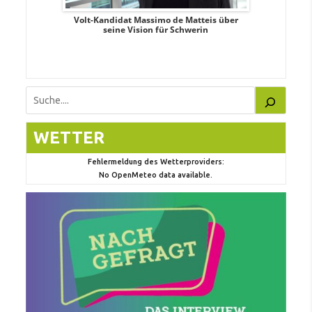
. Aileen
Volt-Kandidat Massimo de Matteis über
Oberbürge
teiligung,
seine Vision für Schwerin
Unabhäng
eile
Suchen
WETTER
Fehlermeldung des Wetterproviders:
No OpenMeteo data available.