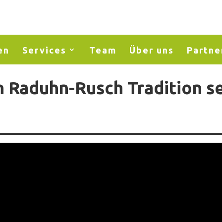
en
Services
Team
Über uns
Partne
 Raduhn-Rusch Tradition se