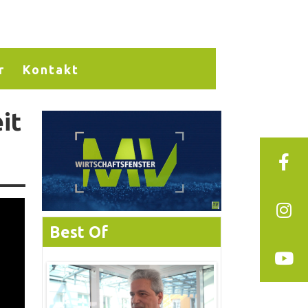
r
Kontakt
it
Best Of