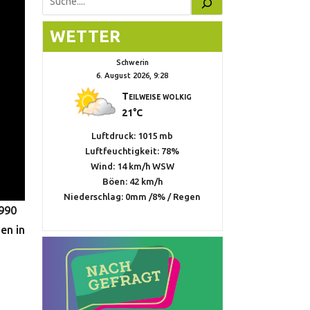
Suchen
WETTER
Schwerin
6. August 2026, 9:28
Teilweise wolkig
21°C
Luftdruck: 1015 mb
Luftfeuchtigkeit: 78%
Wind: 14 km/h WSW
Böen: 42 km/h
Niederschlag:
0mm
/
8%
/
Regen
1990
en in