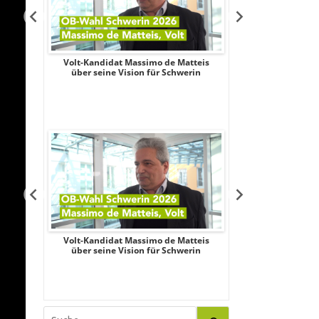
Aileen
Volt-Kandidat Massimo de Matteis
Oberbürgermeist
iligung,
über seine Vision für Schwerin
2026: Unabhängi
le
Schubert wagt
Aileen
Volt-Kandidat Massimo de Matteis
Oberbürgermeist
iligung,
über seine Vision für Schwerin
2026: Unabhängi
le
Schubert wagt