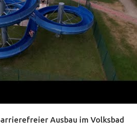
OB-Wahl Schwerin 2026: Dr.
Volt-Kandida
Aileen Wosniak (ASK) über
Matteis über se
Bürgerbeteiligung, Tierschutz
Schw
und Stadtteile
OB-Wahl Schwerin 2026: Dr.
Volt-Kandida
Aileen Wosniak (ASK) über
Matteis über se
Bürgerbeteiligung, Tierschutz
Schw
und Stadtteile
Barrierefreier Ausbau im Volksbad