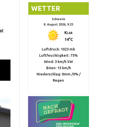
WETTER
Schwerin
8. August 2026, 9:25
at
Klar
14°C
Luftdruck: 1023 mb
Luftfeuchtigkeit: 75%
Wind: 3 km/h SW
Böen: 15 km/h
Niederschlag:
0mm
/
0%
/
Regen