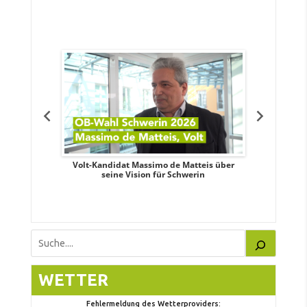
eile
. Aileen
Volt-Kandidat Massimo de Matteis über
Oberbürge
teiligung,
seine Vision für Schwerin
Unabhäng
eile
Suchen
WETTER
Fehlermeldung des Wetterproviders: