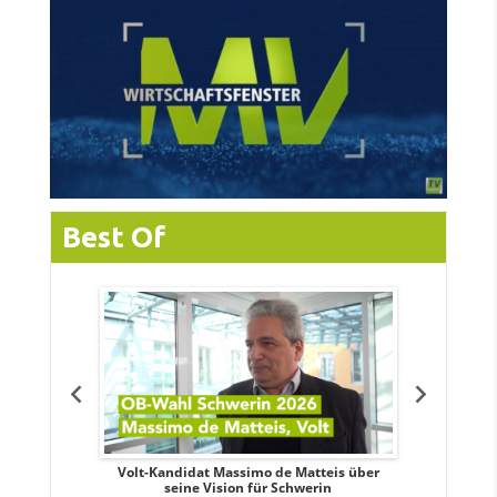
Best Of
. Aileen
Volt-Kandidat Massimo de Matteis über
Oberbürge
teiligung,
seine Vision für Schwerin
Unabhäng