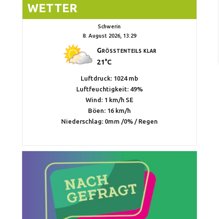
WETTER
Schwerin
8. August 2026, 13:29
Größtenteils klar
21°C
Luftdruck: 1024 mb
Luftfeuchtigkeit: 49%
Wind: 1 km/h SE
Böen: 16 km/h
Niederschlag:
0mm
/
0%
/
Regen