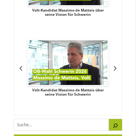
. Aileen
Volt-Kandidat Massimo de Matteis über
Oberbürge
teiligung,
seine Vision für Schwerin
Unabhäng
eile
. Aileen
Volt-Kandidat Massimo de Matteis über
Oberbürge
teiligung,
seine Vision für Schwerin
Unabhäng
eile
Suchen