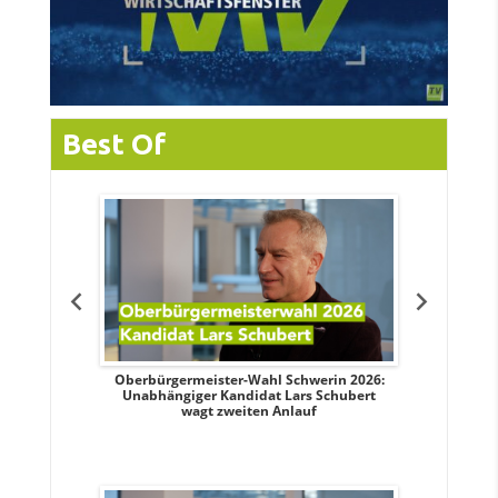
Best Of
tteis über
Oberbürgermeister-Wahl Schwerin 2026:
OB-Wahl 
erin
Unabhängiger Kandidat Lars Schubert
Kand
wagt zweiten Anlauf