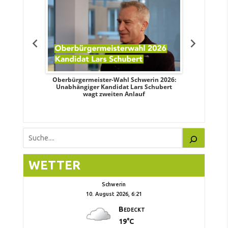
tteis über
Oberbürgermeister-Wahl Schwerin 2026:
OB-Wahl 
erin
Unabhängiger Kandidat Lars Schubert
Kand
wagt zweiten Anlauf
Suchen
WETTER
Schwerin
10. August 2026, 6:21
Bedeckt
19°C