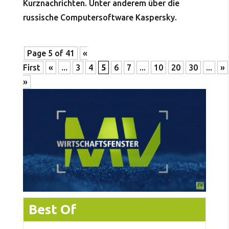
Kurznachrichten. Unter anderem über die
russische Computersoftware Kaspersky.
Page 5 of 41
«
First
«
...
3
4
5
6
7
...
10
20
30
...
»
»
Best Of