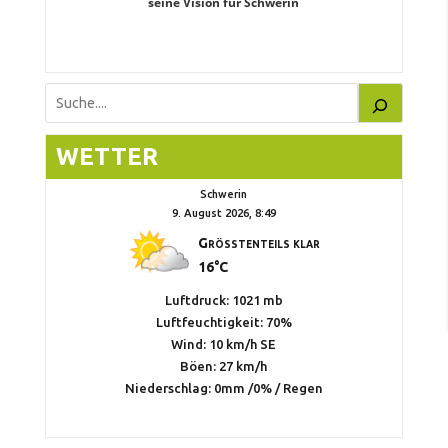
teiligung,
seine Vision für Schwerin
Unabhäng
eile
Suchen
WETTER
Schwerin
9. August 2026, 8:49
Größtenteils klar
16°C
Luftdruck: 1021 mb
Luftfeuchtigkeit: 70%
Wind: 10 km/h SE
Böen: 27 km/h
Niederschlag:
0mm
/
0%
/
Regen