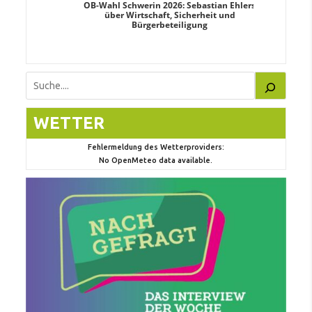
dy Pfeifer
OB-Wahl Schwerin 2026: Sebastian Ehlers
Transpa
nd sozialer
über Wirtschaft, Sicherheit und
Wahlkampf:
Bürgerbeteiligung
Suchen
WETTER
Fehlermeldung des Wetterproviders:
No OpenMeteo data available.