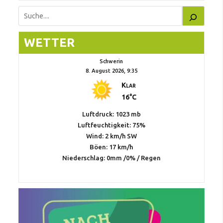
Suchen
WETTER
Schwerin
8. August 2026, 9:35
Klar
16°C
Luftdruck: 1023 mb
Luftfeuchtigkeit: 75%
Wind: 2 km/h SW
Böen: 17 km/h
Niederschlag:
0mm
/
0%
/
Regen