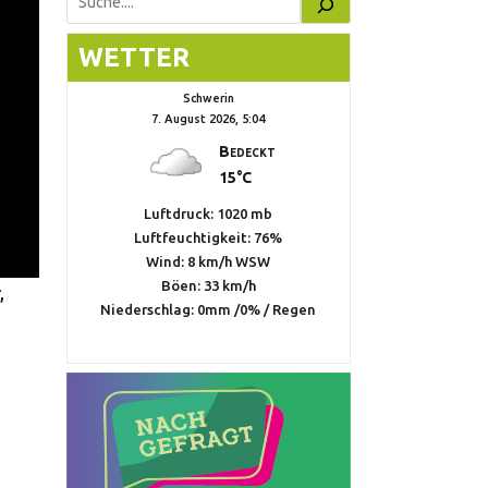
Suchen
WETTER
Schwerin
7. August 2026, 5:04
Bedeckt
15°C
Luftdruck: 1020 mb
Luftfeuchtigkeit: 76%
Wind: 8 km/h WSW
Böen: 33 km/h
,
Niederschlag:
0mm
/
0%
/
Regen