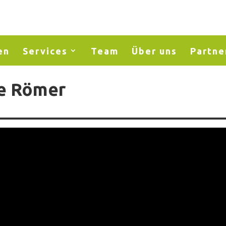
en
Services
Team
Über uns
Partne
ne Römer