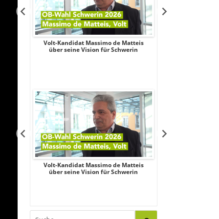
Aileen
Volt-Kandidat Massimo de Matteis
Oberbürgermeist
iligung,
über seine Vision für Schwerin
2026: Unabhängi
le
Schubert wagt
Aileen
Volt-Kandidat Massimo de Matteis
Oberbürgermeist
iligung,
über seine Vision für Schwerin
2026: Unabhängi
le
Schubert wagt