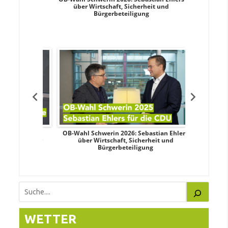
nd sozialer
über Wirtschaft, Sicherheit und
Wahlkampf:
Bürgerbeteiligung
dy Pfeifer
OB-Wahl Schwerin 2026: Sebastian Ehlers
Transpa
nd sozialer
über Wirtschaft, Sicherheit und
Wahlkampf:
Bürgerbeteiligung
Suchen
WETTER