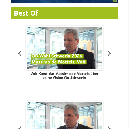
Best Of
. Aileen
Volt-Kandidat Massimo de Matteis über
Oberbürge
teiligung,
seine Vision für Schwerin
Unabhäng
eile