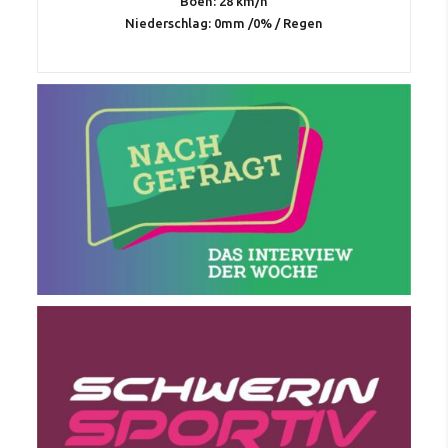
Böen: 28 km/h
Niederschlag:
0mm
/
0%
/
Regen