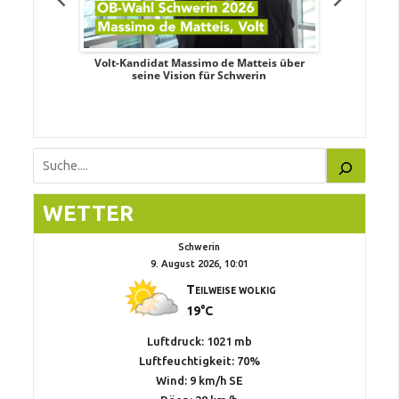
. Aileen
Volt-Kandidat Massimo de Matteis über
Oberbürge
teiligung,
seine Vision für Schwerin
Unabhäng
eile
Suchen
WETTER
Schwerin
9. August 2026, 10:01
Teilweise wolkig
19°C
Luftdruck: 1021 mb
Luftfeuchtigkeit: 70%
Wind: 9 km/h SE