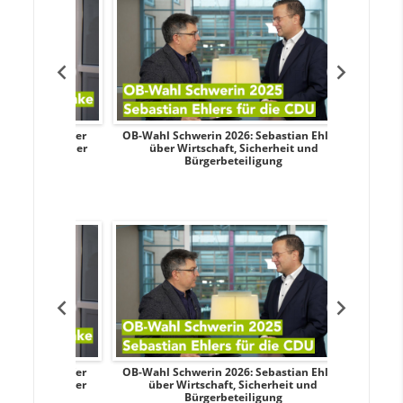
dy Pfeifer
OB-Wahl Schwerin 2026: Sebastian Ehlers
Transpa
nd sozialer
über Wirtschaft, Sicherheit und
Wahlkampf:
Bürgerbeteiligung
dy Pfeifer
OB-Wahl Schwerin 2026: Sebastian Ehlers
Transpa
nd sozialer
über Wirtschaft, Sicherheit und
Wahlkampf:
Bürgerbeteiligung